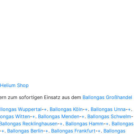
Helium Shop
ern zum sofortigen Einsatz aus dem
Ballongas Großhandel
llongas Wuppertal
-
+
.
Ballongas Köln
-
+
.
Ballongas Unna
-
+
.
longas Witten
-
+
.
Ballongas Menden
-
+
.
Ballongas Schwelm
-
Ballongas Recklinghausen
-
+
.
Ballongas Hamm
-
+
.
Ballongas
-
+
.
Ballongas Berlin
-
+
.
Ballongas Frankfurt
-
+
.
Ballongas