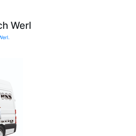
ch Werl
Werl.