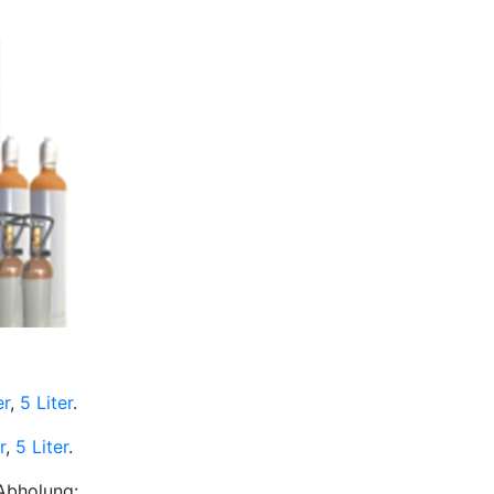
er
,
5 Liter
.
r
,
5 Liter
.
 Abholung: