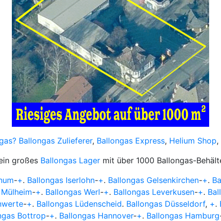
gas?
Ballongas Zulieferer
,
Ballongas Express
,
Helium Shop
,
 ein großes
Ballongas Lager
mit über 1000 Ballongas-Behält
chum
-
+
.
Ballongas Iserlohn
-
+
.
Ballongas Gelsenkirchen
-
+
.
Ba
 Mülheim
-
+
.
Ballongas Werl
-
+
.
Ballongas Leverkusen
-
+
.
Bal
hwerte
-
+
.
Ballongas Lüdenscheid
.
Ballongas Düsseldorf
,
+
.
ngas Bottrop
-
+
.
Ballongas Hannover
-
+
.
Ballongas Hamburg