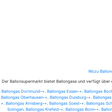
Wozu Ballon
Der Ballonsupermarkt bietet Ballongase und verfügt über
Ballongas Dortmund
-
+
.
Ballongas Essen
-
+
.
Ballongas Bo
Ballongas Oberhausen
-
+
.
Ballongas Duisburg
-
+
.
Ballongas
+
.
Ballongas Arnsberg
-
+
.
Ballongas Soest
-
+
.
Ballongas Sc
Solingen
.
Ballongas Krefeld
-
+
.
Ballongas Bonn
-
+
.
Ballo