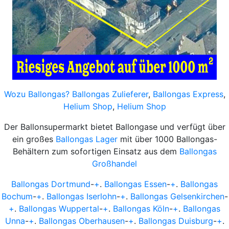
Wozu Ballongas?
Ballongas Zulieferer
,
Ballongas Express
,
Helium Shop
,
Helium Shop
Der Ballonsupermarkt bietet Ballongase und verfügt über
ein großes
Ballongas Lager
mit über 1000 Ballongas-
Behältern zum sofortigen Einsatz aus dem
Ballongas
Großhandel
Ballongas Dortmund
-
+
.
Ballongas Essen
-
+
.
Ballongas
Bochum
-
+
.
Ballongas Iserlohn
-
+
.
Ballongas Gelsenkirchen
-
+
.
Ballongas Wuppertal
-
+
.
Ballongas Köln
-
+
.
Ballongas
Unna
-
+
.
Ballongas Oberhausen
-
+
.
Ballongas Duisburg
-
+
.