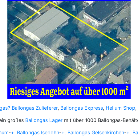
gas?
Ballongas Zulieferer
,
Ballongas Express
,
Helium Shop
,
 ein großes
Ballongas Lager
mit über 1000 Ballongas-Behält
chum
-
+
.
Ballongas Iserlohn
-
+
.
Ballongas Gelsenkirchen
-
+
.
Ba